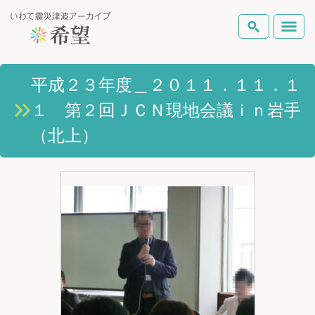
いわて震災津波アーカイブとは
平成２３年度＿２０１１．１１．１
検索
１ 第２回ＪＣＮ現地会議ｉｎ岩手
岩手県の被害状況
テーマから探す
地図から探す
詳細検索
（北上）
復興の軌跡
ピックアップコンテンツ
Foreign Laguage