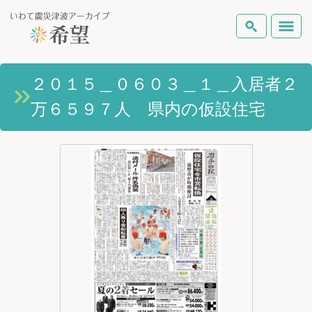
いわて震災津波アーカイブとは
２０１５＿０６０３＿１＿入居者２
検索
万６５９７人 県内の仮設住宅
岩手県の被害状況
テーマから探す
地図から探す
詳細検索
復興の軌跡
ピックアップコンテンツ
Foreign Laguage