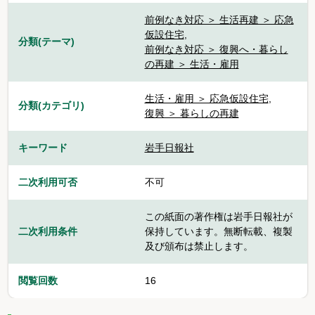
前例なき対応 ＞ 生活再建 ＞ 応急
仮設住宅
,
分類(テーマ)
前例なき対応 ＞ 復興へ・暮らし
の再建 ＞ 生活・雇用
生活・雇用 ＞ 応急仮設住宅
,
分類(カテゴリ)
復興 ＞ 暮らしの再建
キーワード
岩手日報社
二次利用可否
不可
この紙面の著作権は岩手日報社が
二次利用条件
保持しています。無断転載、複製
及び頒布は禁止します。
閲覧回数
16