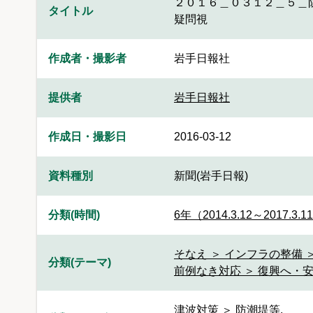
２０１６＿０３１２＿５＿
タイトル
疑問視
作成者・撮影者
岩手日報社
提供者
岩手日報社
作成日・撮影日
2016-03-12
資料種別
新聞(岩手日報)
分類(時間)
6年（2014.3.12～2017.3.1
そなえ ＞ インフラの整備 
分類(テーマ)
前例なき対応 ＞ 復興へ・
津波対策 ＞ 防潮堤等
,