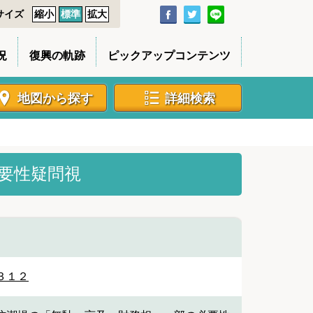
サイズ
縮小
標準
拡大
況
復興の軌跡
ピックアップコンテンツ
地図から探す
詳細検索
要性疑問視
３１２