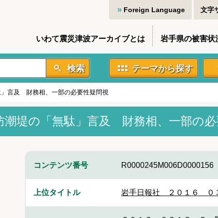
Foreign Language
文字
いわて震災津波アーカイブとは
岩手県の被害状
検索
テーマから探す
駄」言及 財務相、一部の必要性疑問視
防潮堤の「無駄」言及 財務相、一部の必
コンテンツ番号
R0000245M006D0000156
上位タイトル
岩手日報社＿２０１６＿０