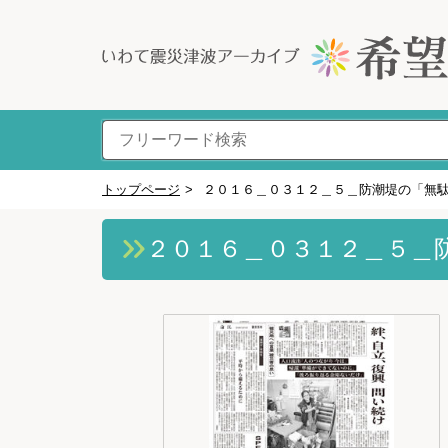
トップページ
>
２０１６＿０３１２＿５＿防潮堤の「無
２０１６＿０３１２＿５＿