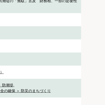
防潮堤の「無駄」言及 財務相、一部の必要性
1）
＞ 防潮堤
,
安全の確保 ＞ 防災のまちづくり