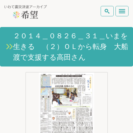
いわて震災津波アーカイブとは
２０１４＿０８２６＿３１＿いまを
検索
生きる （２）ＯＬから転身 大船
岩手県の被害状況
テーマから探す
地図から探す
詳細検索
渡で支援する高田さん
復興の軌跡
ピックアップコンテンツ
Foreign Laguage