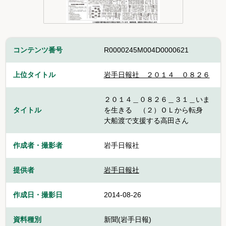
コンテンツ番号
R0000245M004D0000621
上位タイトル
岩手日報社＿２０１４＿０８２６
２０１４＿０８２６＿３１＿いま
タイトル
を生きる （２）ＯＬから転身
大船渡で支援する高田さん
作成者・撮影者
岩手日報社
提供者
岩手日報社
作成日・撮影日
2014-08-26
資料種別
新聞(岩手日報)