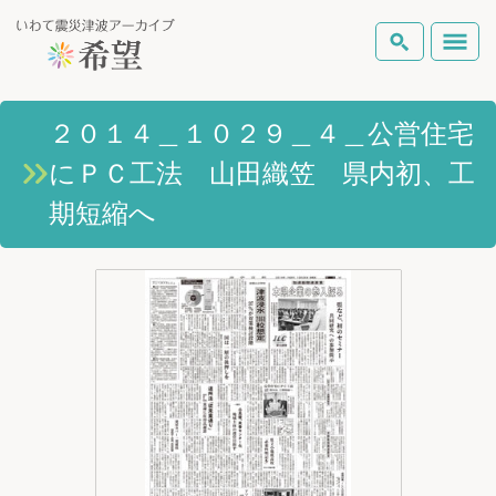
いわて震災津波アーカイブとは
２０１４＿１０２９＿４＿公営住宅
検索
にＰＣ工法 山田織笠 県内初、工
岩手県の被害状況
テーマから探す
地図から探す
詳細検索
期短縮へ
復興の軌跡
ピックアップコンテンツ
Foreign Laguage