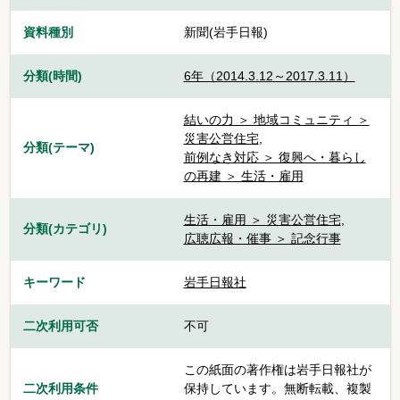
資料種別
新聞(岩手日報)
分類(時間)
6年（2014.3.12～2017.3.11）
結いの力 ＞ 地域コミュニティ ＞
災害公営住宅
,
分類(テーマ)
前例なき対応 ＞ 復興へ・暮らし
の再建 ＞ 生活・雇用
生活・雇用 ＞ 災害公営住宅
,
分類(カテゴリ)
広聴広報・催事 ＞ 記念行事
キーワード
岩手日報社
二次利用可否
不可
この紙面の著作権は岩手日報社が
二次利用条件
保持しています。無断転載、複製