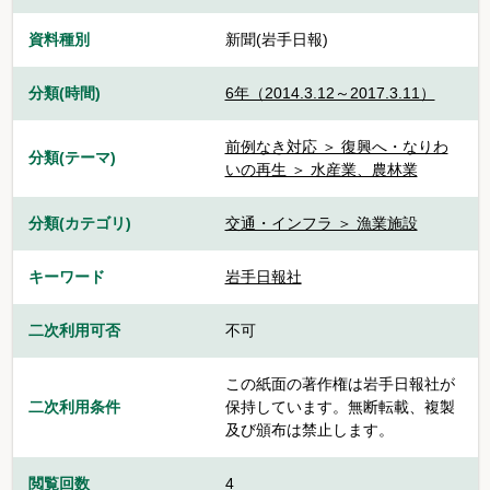
資料種別
新聞(岩手日報)
分類(時間)
6年（2014.3.12～2017.3.11）
前例なき対応 ＞ 復興へ・なりわ
分類(テーマ)
いの再生 ＞ 水産業、農林業
分類(カテゴリ)
交通・インフラ ＞ 漁業施設
キーワード
岩手日報社
二次利用可否
不可
この紙面の著作権は岩手日報社が
二次利用条件
保持しています。無断転載、複製
及び頒布は禁止します。
閲覧回数
4