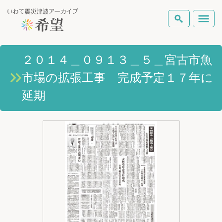
いわて震災津波アーカイブとは
２０１４＿０９１３＿５＿宮古市魚
検索
市場の拡張工事 完成予定１７年に
岩手県の被害状況
テーマから探す
地図から探す
詳細検索
延期
復興の軌跡
ピックアップコンテンツ
Foreign Laguage