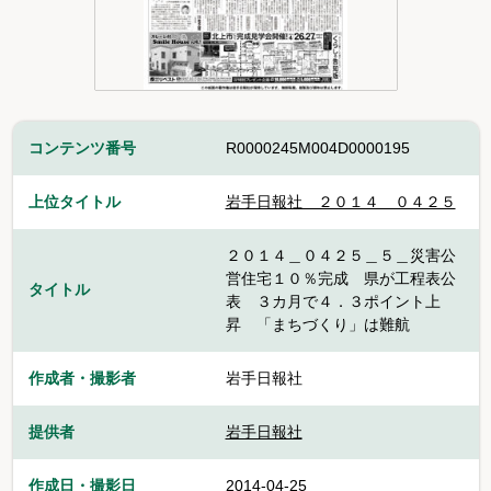
コンテンツ番号
R0000245M004D0000195
上位タイトル
岩手日報社＿２０１４＿０４２５
２０１４＿０４２５＿５＿災害公
営住宅１０％完成 県が工程表公
タイトル
表 ３カ月で４．３ポイント上
昇 「まちづくり」は難航
作成者・撮影者
岩手日報社
提供者
岩手日報社
作成日・撮影日
2014-04-25