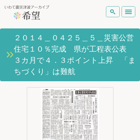
いわて震災津波アーカイブとは
２０１４＿０４２５＿５＿災害公営
検索
住宅１０％完成 県が工程表公表
岩手県の被害状況
テーマから探す
地図から探す
詳細検索
３カ月で４．３ポイント上昇 「ま
復興の軌跡
ちづくり」は難航
ピックアップコンテンツ
Foreign Laguage