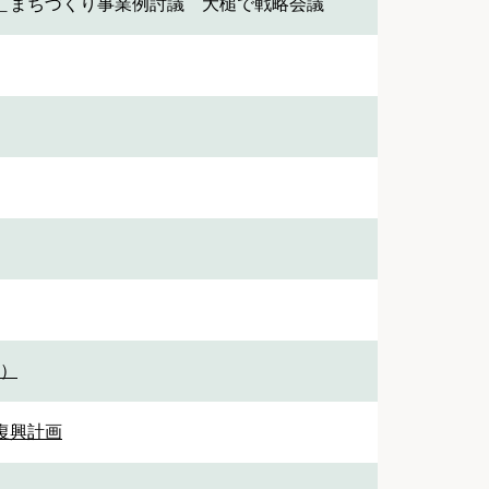
＿まちづくり事業例討議 大槌で戦略会議
1）
 復興計画