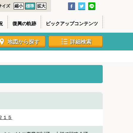
サイズ
縮小
標準
拡大
況
復興の軌跡
ピックアップコンテンツ
地図から探す
詳細検索
２１５