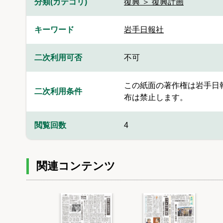
分類(カテゴリ)
復興 ＞ 復興計画
キーワード
岩手日報社
二次利用可否
不可
この紙面の著作権は岩手日
二次利用条件
布は禁止します。
閲覧回数
4
関連コンテンツ