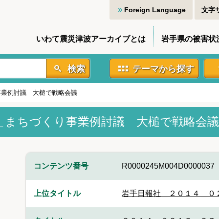
Foreign Language
文字
いわて震災津波アーカイブとは
岩手県の被害状
検索
テーマから探す
事業例討議 大槌で戦略会議
＿まちづくり事業例討議 大槌で戦略会議
コンテンツ番号
R0000245M004D0000037
上位タイトル
岩手日報社＿２０１４＿０