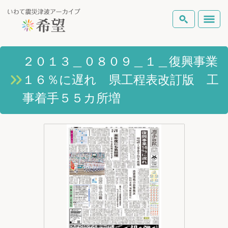
いわて震災津波アーカイブとは
２０１３＿０８０９＿１＿復興事業
検索
１６％に遅れ 県工程表改訂版 工
岩手県の被害状況
テーマから探す
地図から探す
詳細検索
事着手５５カ所増
復興の軌跡
ピックアップコンテンツ
Foreign Laguage