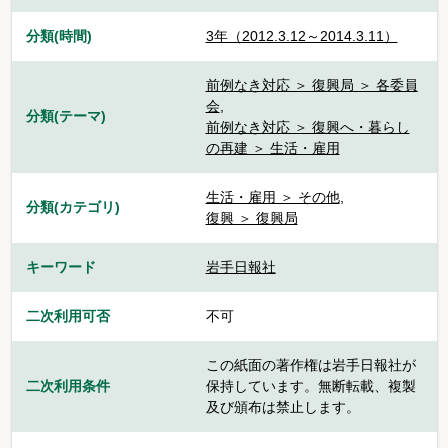
分類(時間)
3年（2012.3.12～2014.3.11）
前例なき対応 ＞ 復興局 ＞ 各委員
会
,
分類(テーマ)
前例なき対応 ＞ 復興へ・暮らし
の再建 ＞ 生活・雇用
生活・雇用 ＞ その他
,
分類(カテゴリ)
復興 ＞ 復興局
キーワード
岩手日報社
二次利用可否
不可
この紙面の著作権は岩手日報社が
二次利用条件
保持しています。無断転載、複製
及び頒布は禁止します。