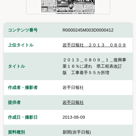
コンテンツ番号
R0000245M003D0000412
上位タイトル
岩手日報社＿２０１３＿０８０９
２０１３＿０８０９＿１＿復興事
タイトル
業１６％に遅れ 県工程表改訂
版 工事着手５５カ所増
作成者・撮影者
岩手日報社
提供者
岩手日報社
作成日・撮影日
2013-08-09
資料種別
新聞(岩手日報)