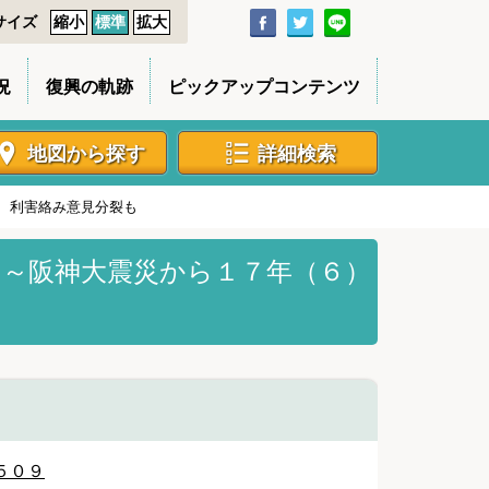
サイズ
縮小
標準
拡大
況
復興の軌跡
ピックアップコンテンツ
地図から探す
詳細検索
 利害絡み意見分裂も
訓～阪神大震災から１７年（６）
５０９