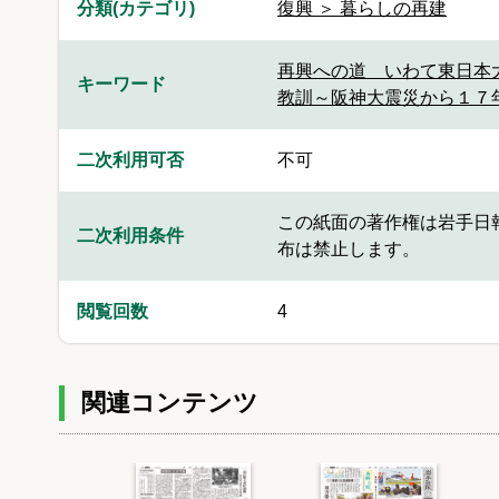
分類(カテゴリ)
復興 ＞ 暮らしの再建
再興への道 いわて東日本
キーワード
教訓～阪神大震災から１７
二次利用可否
不可
この紙面の著作権は岩手日
二次利用条件
布は禁止します。
閲覧回数
4
関連コンテンツ