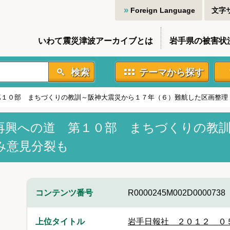
Foreign Language
文字
いわて震災津波アーカイブとは
岩手県の被害状
検索
テーマから探す
第１０部 まちづくりの教訓～阪神大震災から１７年（６）難航した区画整理
再興への道 第１０部 まちづくりの教
み意見分裂も
コンテンツ番号
R0000245M002D0000738
上位タイトル
岩手日報社＿２０１２＿０