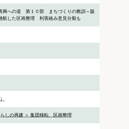
再興への道 第１０部 まちづくりの教訓～阪
難航した区画整理 利害絡み意見分裂も
1）
暮らしの再建 ＞ 集団移転、区画整理