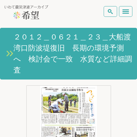
いわて震災津波アーカイブとは
２０１２＿０６２１＿２３＿大船渡
検索
湾口防波堤復旧 長期の環境予測
岩手県の被害状況
テーマから探す
地図から探す
詳細検索
へ 検討会で一致 水質など詳細調
復興の軌跡
査
ピックアップコンテンツ
Foreign Laguage