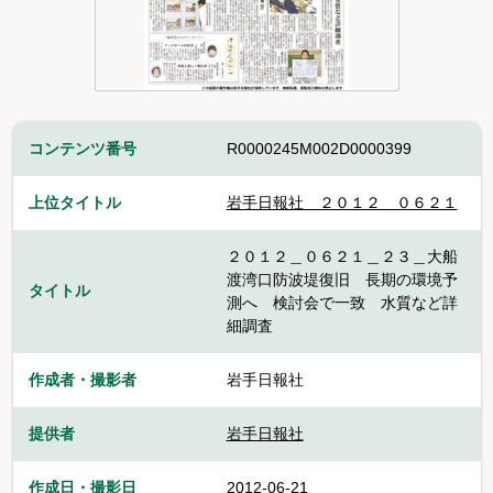
コンテンツ番号
R0000245M002D0000399
上位タイトル
岩手日報社＿２０１２＿０６２１
２０１２＿０６２１＿２３＿大船
渡湾口防波堤復旧 長期の環境予
タイトル
測へ 検討会で一致 水質など詳
細調査
作成者・撮影者
岩手日報社
提供者
岩手日報社
作成日・撮影日
2012-06-21