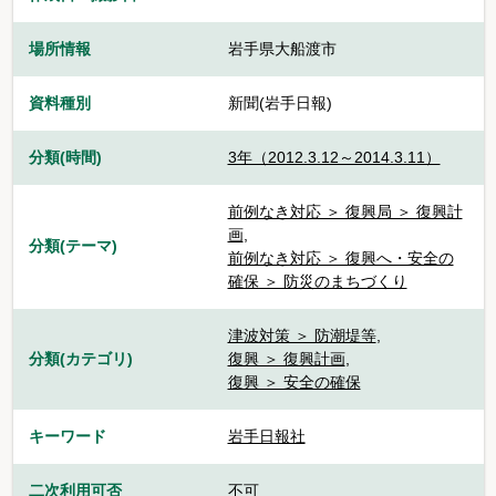
場所情報
岩手県大船渡市
資料種別
新聞(岩手日報)
分類(時間)
3年（2012.3.12～2014.3.11）
前例なき対応 ＞ 復興局 ＞ 復興計
画
,
分類(テーマ)
前例なき対応 ＞ 復興へ・安全の
確保 ＞ 防災のまちづくり
津波対策 ＞ 防潮堤等
,
分類(カテゴリ)
復興 ＞ 復興計画
,
復興 ＞ 安全の確保
キーワード
岩手日報社
二次利用可否
不可