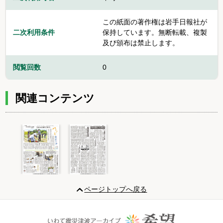
この紙面の著作権は岩手日報社が
二次利用条件
保持しています。無断転載、複製
及び頒布は禁止します。
閲覧回数
0
関連コンテンツ
Item
1
ページトップへ戻る
of
2