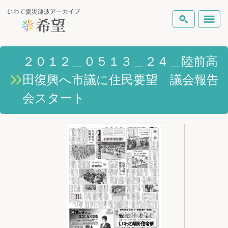
いわて震災津波アーカイブとは
２０１２＿０５１３＿２４＿陸前高
検索
田復興へ市議に住民要望 議会報告
岩手県の被害状況
テーマから探す
地図から探す
詳細検索
会スタート
復興の軌跡
ピックアップコンテンツ
Foreign Laguage