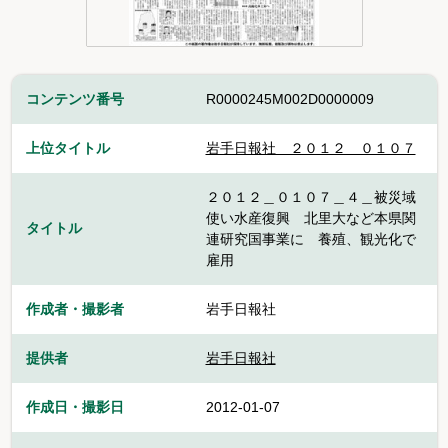
コンテンツ番号
R0000245M002D0000009
上位タイトル
岩手日報社＿２０１２＿０１０７
２０１２＿０１０７＿４＿被災域
使い水産復興 北里大など本県関
タイトル
連研究国事業に 養殖、観光化で
雇用
作成者・撮影者
岩手日報社
提供者
岩手日報社
作成日・撮影日
2012-01-07