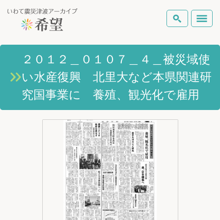
いわて震災津波アーカイブとは
２０１２＿０１０７＿４＿被災域使
検索
い水産復興 北里大など本県関連研
岩手県の被害状況
テーマから探す
地図から探す
詳細検索
究国事業に 養殖、観光化で雇用
復興の軌跡
ピックアップコンテンツ
Foreign Laguage