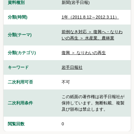
資料種別
新聞(岩手日報)
分類(時間)
1年（2011.8.12～2012.3.11）
前例なき対応 ＞ 復興へ・なりわ
分類(テーマ)
いの再生 ＞ 水産業、農林業
分類(カテゴリ)
復興 ＞ なりわいの再生
キーワード
岩手日報社
二次利用可否
不可
この紙面の著作権は岩手日報社が
二次利用条件
保持しています。無断転載、複製
及び頒布は禁止します。
閲覧回数
0