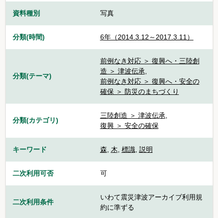
資料種別
写真
分類(時間)
6年（2014.3.12～2017.3.11）
前例なき対応 ＞ 復興へ・三陸創
造 ＞ 津波伝承
,
分類(テーマ)
前例なき対応 ＞ 復興へ・安全の
確保 ＞ 防災のまちづくり
三陸創造 ＞ 津波伝承
,
分類(カテゴリ)
復興 ＞ 安全の確保
キーワード
森
,
木
,
標識
,
説明
二次利用可否
可
いわて震災津波アーカイブ利用規
二次利用条件
約に準ずる