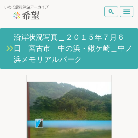
いわて震災津波アーカイブとは
沿岸状況写真＿２０１５年７月６
検索
日 宮古市 中の浜・鍬ケ崎＿中ノ
岩手県の被害状況
テーマから探す
地図から探す
詳細検索
浜メモリアルパーク
復興の軌跡
ピックアップコンテンツ
Foreign Laguage