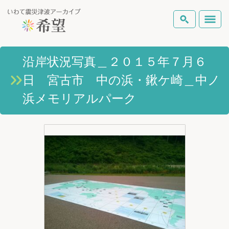
いわて震災津波アーカイブとは
沿岸状況写真＿２０１５年７月６
検索
日 宮古市 中の浜・鍬ケ崎＿中ノ
岩手県の被害状況
テーマから探す
地図から探す
詳細検索
浜メモリアルパーク
復興の軌跡
ピックアップコンテンツ
Foreign Laguage