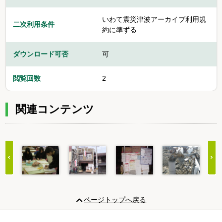
いわて震災津波アーカイブ利用規
二次利用条件
約に準ずる
ダウンロード可否
可
閲覧回数
2
関連コンテンツ
Item
1
ページトップへ戻る
of
20