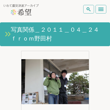
いわて震災津波アーカイブとは
写真関係＿２０１１＿０４＿２４
検索
ｆｒｏｍ野田村
岩手県の被害状況
テーマから探す
地図から探す
詳細検索
復興の軌跡
ピックアップコンテンツ
Foreign Laguage