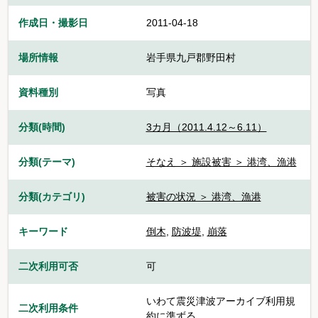
作成日・撮影日
2011-04-18
場所情報
岩手県九戸郡野田村
資料種別
写真
分類(時間)
3カ月（2011.4.12～6.11）
分類(テーマ)
そなえ ＞ 施設被害 ＞ 港湾、漁港
分類(カテゴリ)
被害の状況 ＞ 港湾、漁港
キーワード
倒木
,
防波堤
,
崩落
二次利用可否
可
いわて震災津波アーカイブ利用規
二次利用条件
約に準ずる