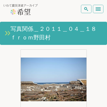
いわて震災津波アーカイブとは
写真関係＿２０１１＿０４＿１８
検索
ｆｒｏｍ野田村
岩手県の被害状況
テーマから探す
地図から探す
詳細検索
復興の軌跡
ピックアップコンテンツ
Foreign Laguage