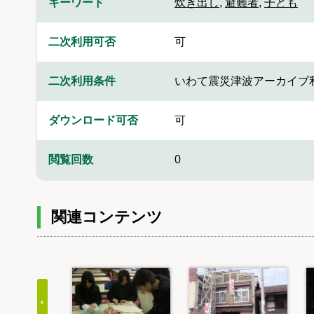
キーワード
炊き出し
,
避難者
,
子ども
二次利用可否
可
二次利用条件
いわて震災津波アーカイブ
ダウンロード可否
可
閲覧回数
0
関連コンテンツ