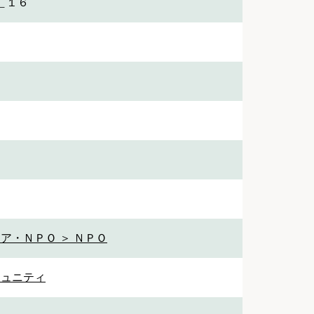
＿１６
ア・ＮＰＯ ＞ ＮＰＯ
ミュニティ