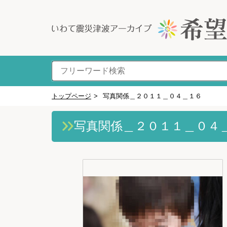
トップページ
>
写真関係＿２０１１＿０４＿１６
写真関係＿２０１１＿０４