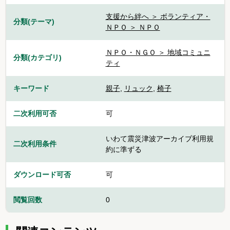
支援から絆へ ＞ ボランティア・
分類(テーマ)
ＮＰＯ ＞ ＮＰＯ
ＮＰＯ・ＮＧＯ ＞ 地域コミュニ
分類(カテゴリ)
ティ
キーワード
親子
,
リュック
,
椅子
二次利用可否
可
いわて震災津波アーカイブ利用規
二次利用条件
約に準ずる
ダウンロード可否
可
閲覧回数
0