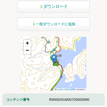
ダウンロード
一括ダウンロードに追加
+
−
Leaflet
|
©
国土地理院
contributors
コンテンツ番号
R0000291M007D0000890