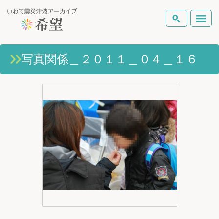
いわて震災津波アーカイブとは
写真関係＿２０１１＿０４＿１６
検索
岩手県の被害状況
テーマから探す
地図から探す
詳細検索
復興の軌跡
ピックアップコンテンツ
Foreign Laguage