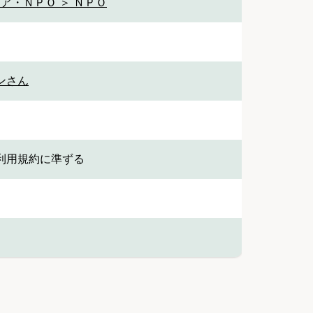
ア・ＮＰＯ ＞ ＮＰＯ
ンさん
利用規約に準ずる