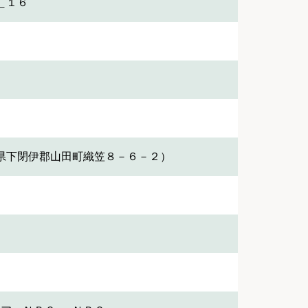
＿１６
県下閉伊郡山田町織笠８－６－２）