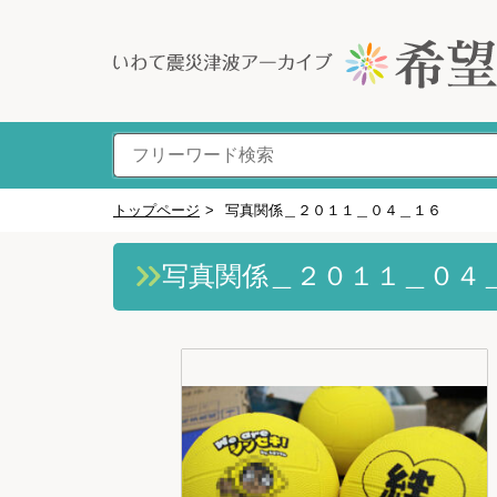
トップページ
>
写真関係＿２０１１＿０４＿１６
写真関係＿２０１１＿０４