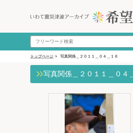
トップページ
>
写真関係＿２０１１＿０４＿１６
写真関係＿２０１１＿０４