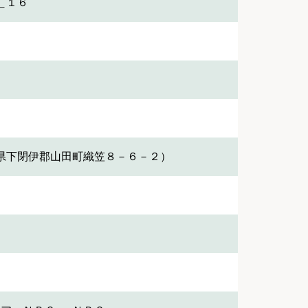
＿１６
県下閉伊郡山田町織笠８－６－２）