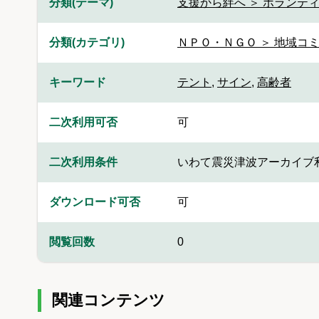
分類(テーマ)
支援から絆へ ＞ ボランティ
分類(カテゴリ)
ＮＰＯ・ＮＧＯ ＞ 地域コ
キーワード
テント
,
サイン
,
高齢者
二次利用可否
可
二次利用条件
いわて震災津波アーカイブ
ダウンロード可否
可
閲覧回数
0
関連コンテンツ