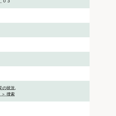
＿０３
被災の状況
,
 ＞ 捜索