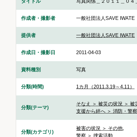
タイトル
写真関係＿２０１１＿０４
作成者・撮影者
一般社団法人SAVE IWATE
提供者
一般社団法人SAVE IWATE
作成日・撮影日
2011-04-03
資料種別
写真
分類(時間)
1カ月（2011.3.19～4.11）
そなえ ＞ 被災の状況 ＞ 
分類(テーマ)
支援から絆へ ＞ 消防・警察
被害の状況 ＞ その他
,
分類(カテゴリ)
警察 ＞ 捜索活動