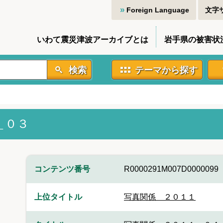
Foreign Language
文字
いわて震災津波アーカイブとは
岩手県の被害状
検索
テーマから探す
＿０３
コンテンツ番号
R0000291M007D0000099
上位タイトル
写真関係 ２０１１