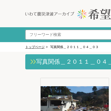
トップページ
>
写真関係＿２０１１＿０４＿０３
写真関係＿２０１１＿０４