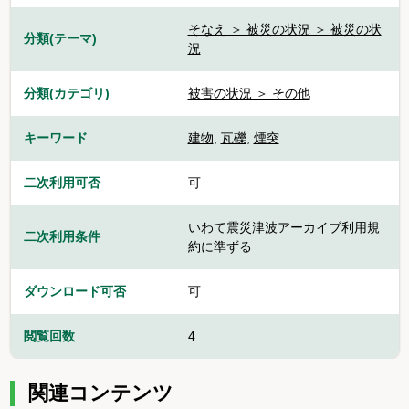
そなえ ＞ 被災の状況 ＞ 被災の状
分類(テーマ)
況
分類(カテゴリ)
被害の状況 ＞ その他
キーワード
建物
,
瓦礫
,
煙突
二次利用可否
可
いわて震災津波アーカイブ利用規
二次利用条件
約に準ずる
ダウンロード可否
可
閲覧回数
4
関連コンテンツ