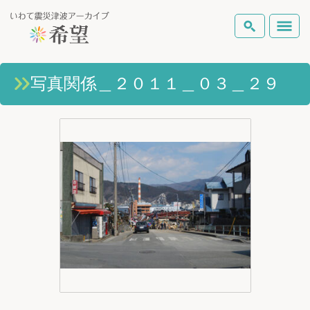
いわて震災津波アーカイブとは
写真関係＿２０１１＿０３＿２９
検索
岩手県の被害状況
テーマから探す
地図から探す
詳細検索
復興の軌跡
ピックアップコンテンツ
Foreign Laguage