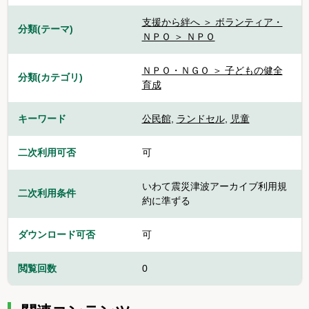
支援から絆へ ＞ ボランティア・
分類(テーマ)
ＮＰＯ ＞ ＮＰＯ
ＮＰＯ・ＮＧＯ ＞ 子どもの健全
分類(カテゴリ)
育成
キーワード
公民館
,
ランドセル
,
児童
二次利用可否
可
いわて震災津波アーカイブ利用規
二次利用条件
約に準ずる
ダウンロード可否
可
閲覧回数
0