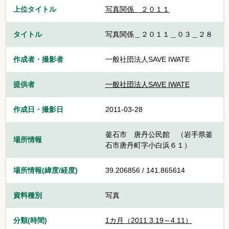
上位タイトル
写真関係 ２０１１
タイトル
写真関係＿２０１１＿０３＿２８
作成者・撮影者
一般社団法人SAVE IWATE
提供者
一般社団法人SAVE IWATE
作成日・撮影日
2011-03-28
釜石市 唐丹公民館 （岩手県釜
場所情報
石市唐丹町字小白浜６１）
場所情報(緯度/経度)
39.206856 / 141.865614
資料種別
写真
分類(時間)
1カ月（2011.3.19～4.11）