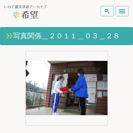
いわて震災津波アーカイブとは
写真関係＿２０１１＿０３＿２８
検索
岩手県の被害状況
テーマから探す
地図から探す
詳細検索
復興の軌跡
ピックアップコンテンツ
Foreign Laguage