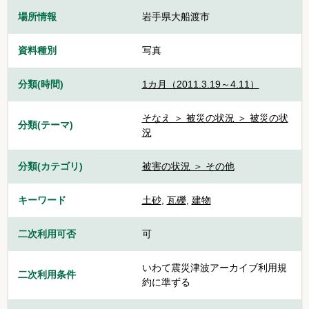
場所情報
岩手県大船渡市
資料種別
写真
分類(時間)
1カ月（2011.3.19～4.11）
そなえ ＞ 被災の状況 ＞ 被災の状
分類(テーマ)
況
分類(カテゴリ)
被害の状況 ＞ その他
キーワード
土砂
,
瓦礫
,
建物
二次利用可否
可
いわて震災津波アーカイブ利用規
二次利用条件
約に準ずる