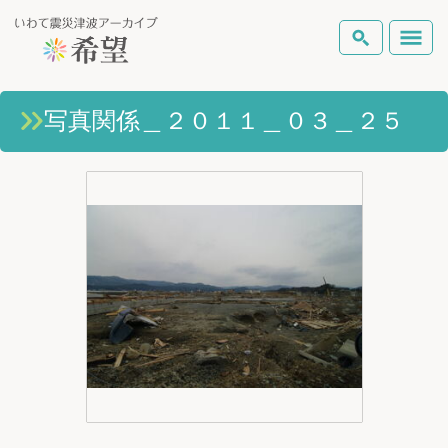
いわて震災津波アーカイブとは
写真関係＿２０１１＿０３＿２５
検索
岩手県の被害状況
テーマから探す
地図から探す
詳細検索
復興の軌跡
ピックアップコンテンツ
Foreign Laguage