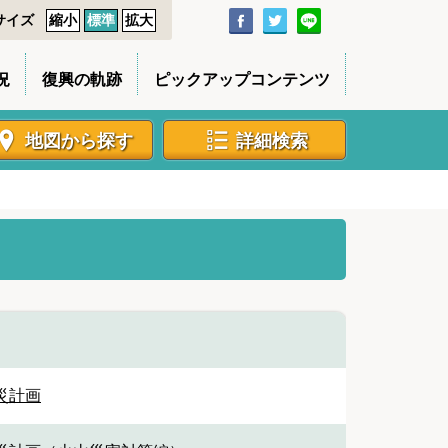
サイズ
縮小
標準
拡大
況
復興の軌跡
ピックアップコンテンツ
地図から探す
詳細検索
災計画