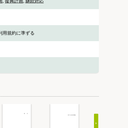
画
,
復興計画
,
継続対応
利用規約に準ずる