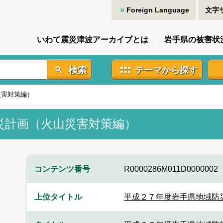
Foreign Language
文字
いわて震災津波アーカイブとは
岩手県の被害状
検索
テーマから探す
災害対策編）
災計画（火山災害対策編）
コンテンツ番号
R0000286M011D0000002
上位タイトル
平成２７年度岩手県地域防