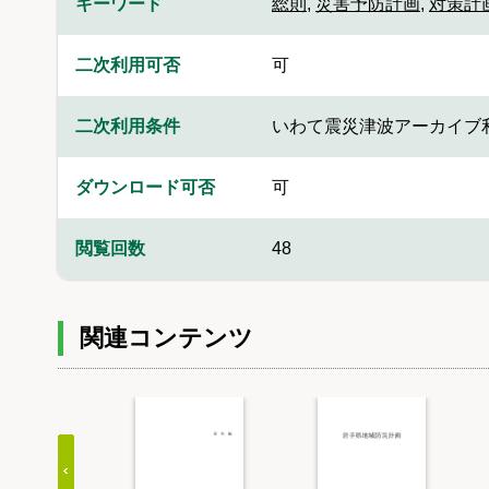
キーワード
総則
,
災害予防計画
,
対策計
二次利用可否
可
二次利用条件
いわて震災津波アーカイブ
ダウンロード可否
可
閲覧回数
48
関連コンテンツ