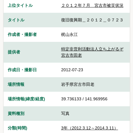
上位タイトル
２０１２年７月＿宮古市被災状況
タイトル
復旧復興期＿２０１２＿０７２３
作成者・撮影者
梶山永江
特定非営利活動法人立ち上がるぞ
提供者
宮古市田老
作成日・撮影日
2012-07-23
場所情報
岩手県宮古市田老
場所情報(緯度/経度)
39.736133 / 141.969956
資料種別
写真
分類(時間)
3年（2012.3.12～2014.3.11）