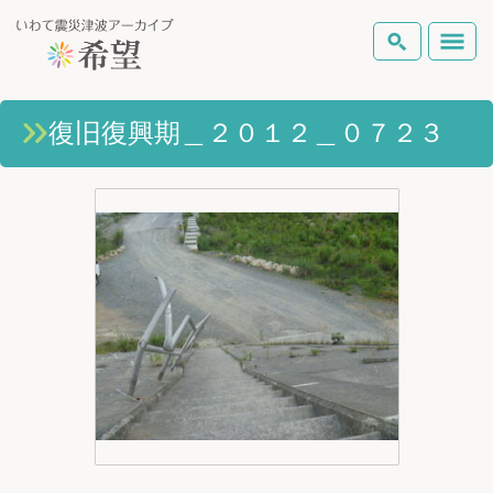
いわて震災津波アーカイブとは
復旧復興期＿２０１２＿０７２３
検索
岩手県の被害状況
テーマから探す
地図から探す
詳細検索
復興の軌跡
ピックアップコンテンツ
Foreign Laguage