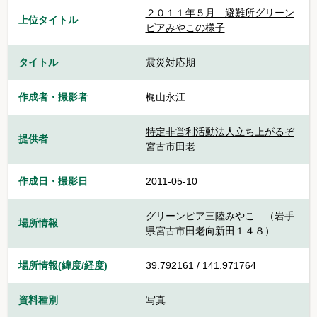
２０１１年５月＿避難所グリーン
上位タイトル
ピアみやこの様子
タイトル
震災対応期
作成者・撮影者
梶山永江
特定非営利活動法人立ち上がるぞ
提供者
宮古市田老
作成日・撮影日
2011-05-10
グリーンピア三陸みやこ （岩手
場所情報
県宮古市田老向新田１４８）
場所情報(緯度/経度)
39.792161 / 141.971764
資料種別
写真