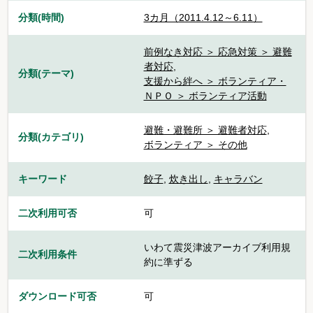
分類(時間)
3カ月（2011.4.12～6.11）
前例なき対応 ＞ 応急対策 ＞ 避難
者対応
,
分類(テーマ)
支援から絆へ ＞ ボランティア・
ＮＰＯ ＞ ボランティア活動
避難・避難所 ＞ 避難者対応
,
分類(カテゴリ)
ボランティア ＞ その他
キーワード
餃子
,
炊き出し
,
キャラバン
二次利用可否
可
いわて震災津波アーカイブ利用規
二次利用条件
約に準ずる
ダウンロード可否
可