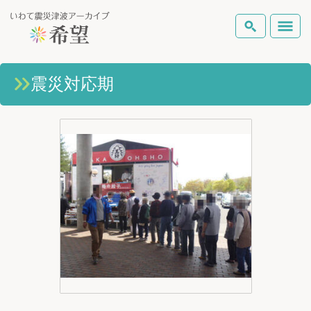
いわて震災津波アーカイブとは
震災対応期
検索
岩手県の被害状況
テーマから探す
地図から探す
詳細検索
復興の軌跡
ピックアップコンテンツ
Foreign Laguage