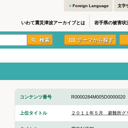
Foreign Language
文字
いわて震災津波アーカイブとは
岩手県の被害状
検索
テーマから探す
コンテンツ番号
R0000284M005D0000020
上位タイトル
２０１１年５月＿避難所グ