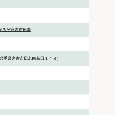
がるぞ宮古市田老
（岩手県宮古市田老向新田１４８）