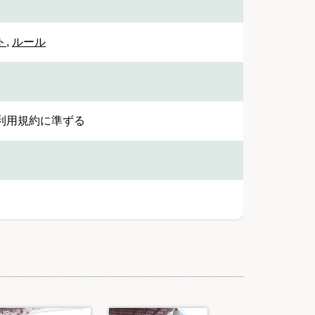
ト
,
ルール
利用規約に準ずる