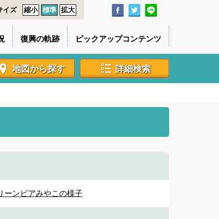
サイズ
縮小
標準
拡大
況
復興の軌跡
ピックアップコンテンツ
地図から探す
詳細検索
リーンピアみやこの様子