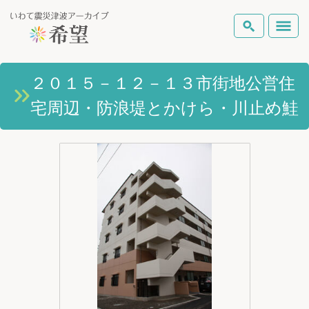
いわて震災津波アーカイブとは
２０１５－１２－１３市街地公営住
検索
宅周辺・防浪堤とかけら・川止め鮭
岩手県の被害状況
テーマから探す
地図から探す
詳細検索
復興の軌跡
ピックアップコンテンツ
Foreign Laguage