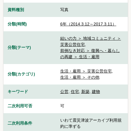
資料種別
写真
分類(時間)
6年（2014.3.12～2017.3.11）
結いの力 ＞ 地域コミュニティ ＞
災害公営住宅
,
分類(テーマ)
前例なき対応 ＞ 復興へ・暮らし
の再建 ＞ 生活・雇用
生活・雇用 ＞ 災害公営住宅
,
分類(カテゴリ)
生活・雇用 ＞ その他
キーワード
公営
,
住宅
,
新築
,
建物
二次利用可否
可
いわて震災津波アーカイブ利用規
二次利用条件
約に準ずる