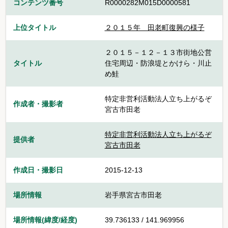
コンテンツ番号
R0000282M015D0000581
上位タイトル
２０１５年＿田老町復興の様子
２０１５－１２－１３市街地公営
タイトル
住宅周辺・防浪堤とかけら・川止
め鮭
特定非営利活動法人立ち上がるぞ
作成者・撮影者
宮古市田老
特定非営利活動法人立ち上がるぞ
提供者
宮古市田老
作成日・撮影日
2015-12-13
場所情報
岩手県宮古市田老
場所情報(緯度/経度)
39.736133 / 141.969956