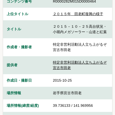
コンテンツ番号
R0000282M015D0000464
上位タイトル
２０１５年＿田老町復興の様子
２０１５－１０－２５高台状況・
タイトル
小堀内メガソーラー・山道と紅葉
特定非営利活動法人立ち上がるぞ
作成者・撮影者
宮古市田老
特定非営利活動法人立ち上がるぞ
提供者
宮古市田老
作成日・撮影日
2015-10-25
場所情報
岩手県宮古市田老
場所情報(緯度/経度)
39.736133 / 141.969956