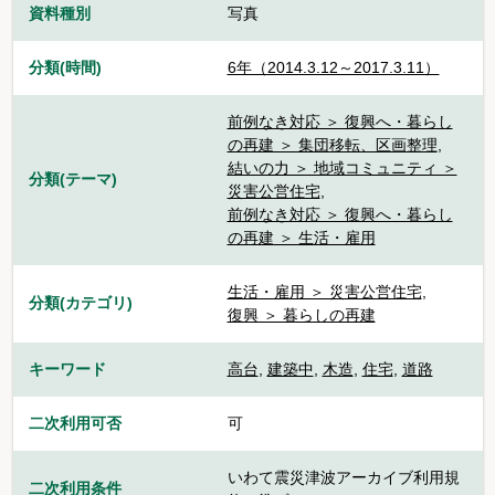
資料種別
写真
分類(時間)
6年（2014.3.12～2017.3.11）
前例なき対応 ＞ 復興へ・暮らし
の再建 ＞ 集団移転、区画整理
,
結いの力 ＞ 地域コミュニティ ＞
分類(テーマ)
災害公営住宅
,
前例なき対応 ＞ 復興へ・暮らし
の再建 ＞ 生活・雇用
生活・雇用 ＞ 災害公営住宅
,
分類(カテゴリ)
復興 ＞ 暮らしの再建
キーワード
高台
,
建築中
,
木造
,
住宅
,
道路
二次利用可否
可
いわて震災津波アーカイブ利用規
二次利用条件