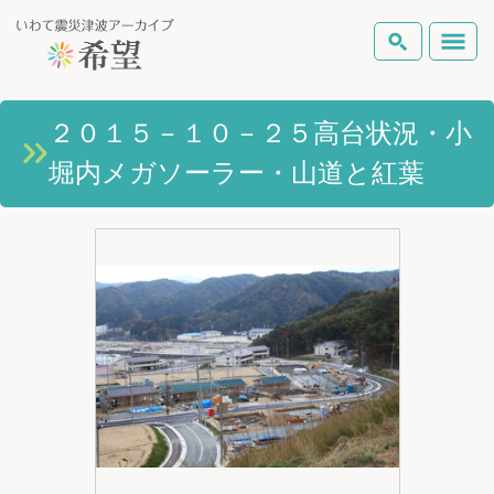
いわて震災津波アーカイブとは
２０１５－１０－２５高台状況・小
検索
堀内メガソーラー・山道と紅葉
岩手県の被害状況
テーマから探す
地図から探す
詳細検索
復興の軌跡
ピックアップコンテンツ
Foreign Laguage