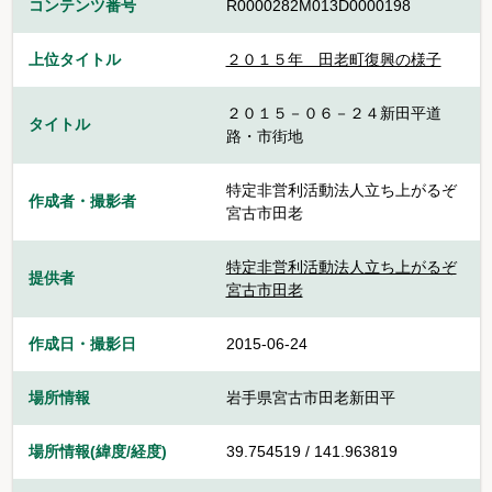
コンテンツ番号
R0000282M013D0000198
上位タイトル
２０１５年＿田老町復興の様子
２０１５－０６－２４新田平道
タイトル
路・市街地
特定非営利活動法人立ち上がるぞ
作成者・撮影者
宮古市田老
特定非営利活動法人立ち上がるぞ
提供者
宮古市田老
作成日・撮影日
2015-06-24
場所情報
岩手県宮古市田老新田平
場所情報(緯度/経度)
39.754519 / 141.963819