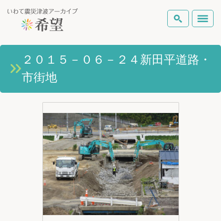
いわて震災津波アーカイブとは
２０１５－０６－２４新田平道路・
検索
市街地
岩手県の被害状況
テーマから探す
地図から探す
詳細検索
復興の軌跡
ピックアップコンテンツ
Foreign Laguage