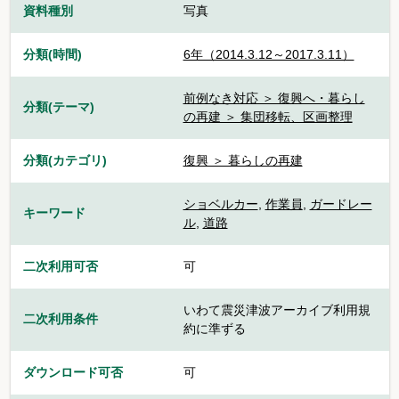
資料種別
写真
分類(時間)
6年（2014.3.12～2017.3.11）
前例なき対応 ＞ 復興へ・暮らし
分類(テーマ)
の再建 ＞ 集団移転、区画整理
分類(カテゴリ)
復興 ＞ 暮らしの再建
ショベルカー
,
作業員
,
ガードレー
キーワード
ル
,
道路
二次利用可否
可
いわて震災津波アーカイブ利用規
二次利用条件
約に準ずる
ダウンロード可否
可