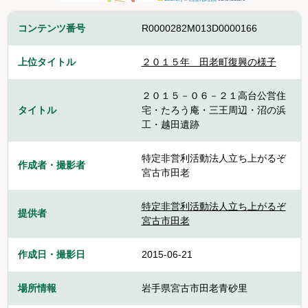
コンテンツ番号
R0000282M013D0000166
上位タイトル
２０１５年＿田老町復興の様子
２０１５－０６－２１高台公営住
タイトル
宅・たろう庵・三王周辺・沼の浜
工・越田遺跡
特定非営利活動法人立ち上がるぞ
作成者・撮影者
宮古市田老
特定非営利活動法人立ち上がるぞ
提供者
宮古市田老
作成日・撮影日
2015-06-21
場所情報
岩手県宮古市田老青砂里