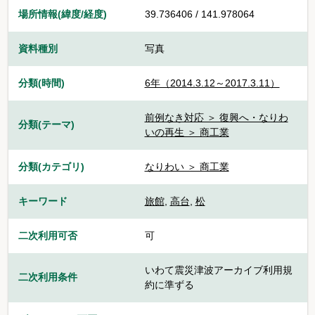
場所情報(緯度/経度)
39.736406 / 141.978064
資料種別
写真
分類(時間)
6年（2014.3.12～2017.3.11）
前例なき対応 ＞ 復興へ・なりわ
分類(テーマ)
いの再生 ＞ 商工業
分類(カテゴリ)
なりわい ＞ 商工業
キーワード
旅館
,
高台
,
松
二次利用可否
可
いわて震災津波アーカイブ利用規
二次利用条件
約に準ずる