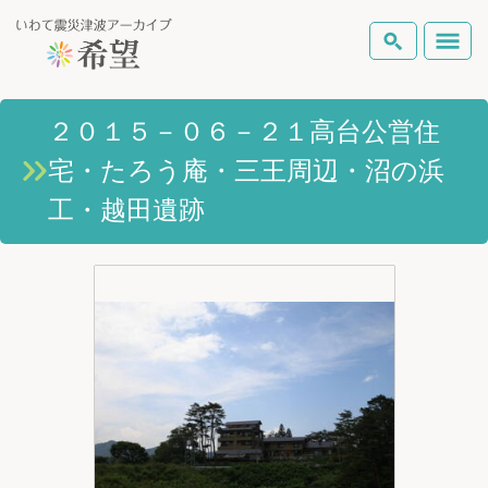
いわて震災津波アーカイブとは
２０１５－０６－２１高台公営住
検索
宅・たろう庵・三王周辺・沼の浜
岩手県の被害状況
テーマから探す
地図から探す
詳細検索
工・越田遺跡
復興の軌跡
ピックアップコンテンツ
Foreign Laguage