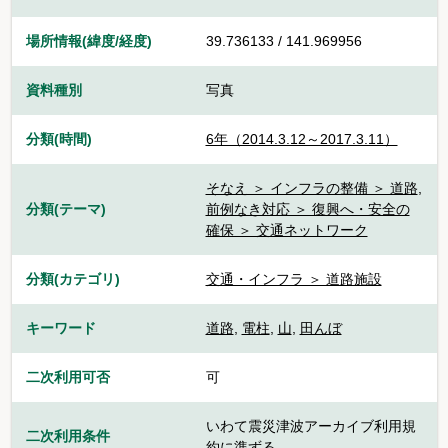
場所情報(緯度/経度)
39.736133 / 141.969956
資料種別
写真
分類(時間)
6年（2014.3.12～2017.3.11）
そなえ ＞ インフラの整備 ＞ 道路
,
分類(テーマ)
前例なき対応 ＞ 復興へ・安全の
確保 ＞ 交通ネットワーク
分類(カテゴリ)
交通・インフラ ＞ 道路施設
キーワード
道路
,
電柱
,
山
,
田んぼ
二次利用可否
可
いわて震災津波アーカイブ利用規
二次利用条件
約に準ずる