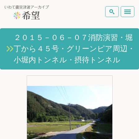
いわて震災津波アーカイブとは
２０１５－０６－０７消防演習・堀
検索
丁から４５号・グリーンピア周辺・
岩手県の被害状況
テーマから探す
地図から探す
詳細検索
小堀内トンネル・摂待トンネル
復興の軌跡
ピックアップコンテンツ
Foreign Laguage