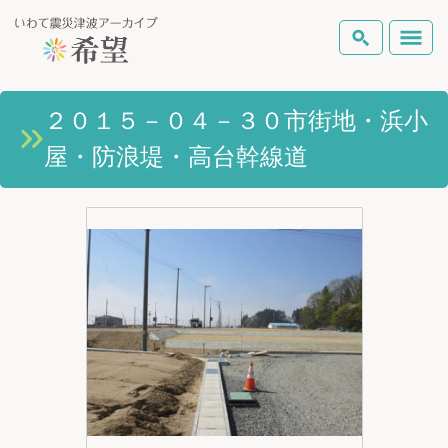
いわて震災津波アーカイブとは
２０１５－０４－３０市街地・浜小
検索
屋・防浪堤・高台幹線道
岩手県の被害状況
テーマから探す
地図から探す
詳細検索
復興の軌跡
ピックアップコンテンツ
Foreign Laguage