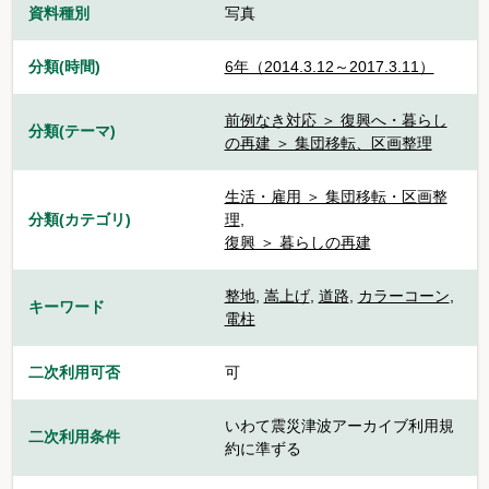
資料種別
写真
分類(時間)
6年（2014.3.12～2017.3.11）
前例なき対応 ＞ 復興へ・暮らし
分類(テーマ)
の再建 ＞ 集団移転、区画整理
生活・雇用 ＞ 集団移転・区画整
分類(カテゴリ)
理
,
復興 ＞ 暮らしの再建
整地
,
嵩上げ
,
道路
,
カラーコーン
,
キーワード
電柱
二次利用可否
可
いわて震災津波アーカイブ利用規
二次利用条件
約に準ずる