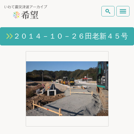
いわて震災津波アーカイブとは
２０１４－１０－２６田老新４５号
検索
岩手県の被害状況
テーマから探す
地図から探す
詳細検索
復興の軌跡
ピックアップコンテンツ
Foreign Laguage