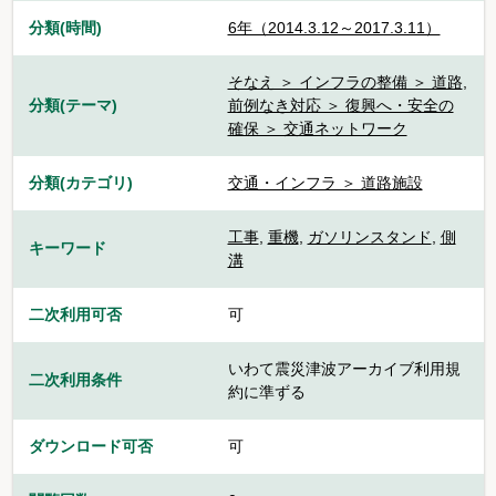
分類(時間)
6年（2014.3.12～2017.3.11）
そなえ ＞ インフラの整備 ＞ 道路
,
分類(テーマ)
前例なき対応 ＞ 復興へ・安全の
確保 ＞ 交通ネットワーク
分類(カテゴリ)
交通・インフラ ＞ 道路施設
工事
,
重機
,
ガソリンスタンド
,
側
キーワード
溝
二次利用可否
可
いわて震災津波アーカイブ利用規
二次利用条件
約に準ずる
ダウンロード可否
可