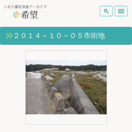
いわて震災津波アーカイブとは
２０１４－１０－０５市街地
検索
岩手県の被害状況
テーマから探す
地図から探す
詳細検索
復興の軌跡
ピックアップコンテンツ
Foreign Laguage