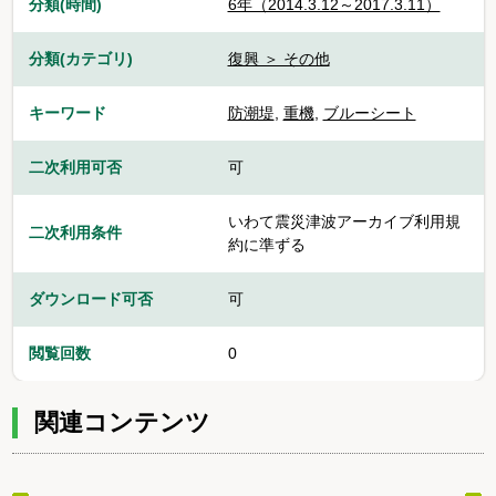
分類(時間)
6年（2014.3.12～2017.3.11）
分類(カテゴリ)
復興 ＞ その他
キーワード
防潮堤
,
重機
,
ブルーシート
二次利用可否
可
いわて震災津波アーカイブ利用規
二次利用条件
約に準ずる
ダウンロード可否
可
閲覧回数
0
関連コンテンツ