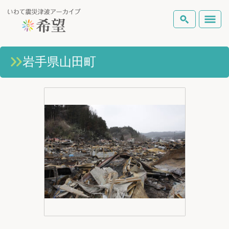
いわて震災津波アーカイブとは
岩手県山田町
検索
岩手県の被害状況
テーマから探す
地図から探す
詳細検索
復興の軌跡
ピックアップコンテンツ
Foreign Laguage