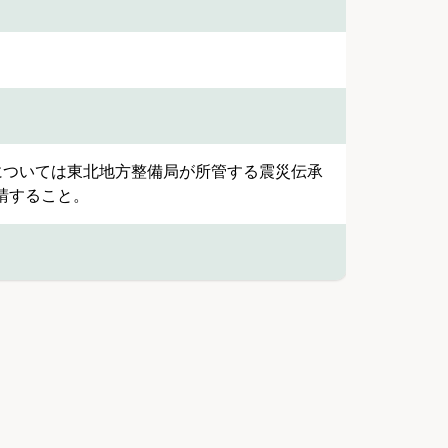
利用については東北地方整備局が所管する震災伝承
請すること。