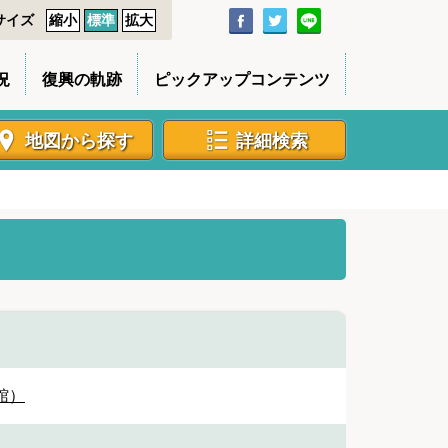
サイズ
縮小
標準
拡大
況
復興の軌跡
ピックアップコンテンツ
地図から探す
詳細検索
館）