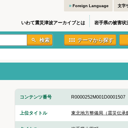
Foreign Language
文字
いわて震災津波アーカイブとは
岩手県の被害状
検索
テーマから探す
コンテンツ番号
R0000252M001D0001507
上位タイトル
東北地方整備局（震災伝承