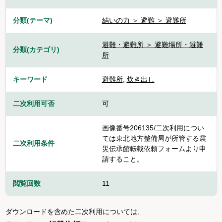
分類(テーマ)
結いの力 ＞ 避難 ＞ 避難所
避難・避難所 ＞ 避難場所・避難
分類(カテゴリ)
所
キーワード
避難所
,
炊き出し
二次利用可否
可
画像番号206135/二次利用につい
ては東北地方整備局が所管する震
二次利用条件
災伝承館転載依頼フォームより申
請すること。
閲覧回数
11
ダウンロードを含めた二次利用については、