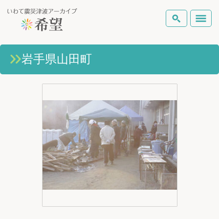
いわて震災津波アーカイブとは
岩手県山田町
検索
岩手県の被害状況
テーマから探す
地図から探す
詳細検索
復興の軌跡
ピックアップコンテンツ
Foreign Laguage