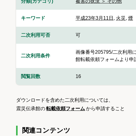
分類(カテゴリ)
被害の状況 ＞ その他
キーワード
平成23年3月11日
,
火災
,
煙
二次利用可否
可
画像番号205795/二次
二次利用条件
館転載依頼フォームより申
閲覧回数
16
ダウンロードを含めた二次利用については、
震災伝承館の
転載依頼フォーム
から申請すること
関連コンテンツ