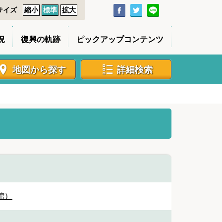
サイズ
縮小
標準
拡大
況
復興の軌跡
ピックアップコンテンツ
地図から探す
詳細検索
館）