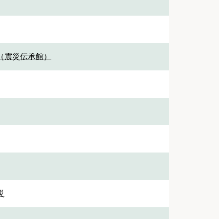
（震災伝承館）
災