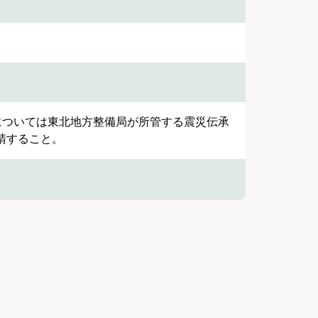
利用については東北地方整備局が所管する震災伝承
請すること。