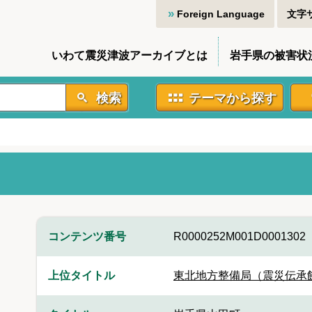
Foreign Language
文字
いわて震災津波アーカイブとは
岩手県の被害状
検索
テーマから探す
コンテンツ番号
R0000252M001D0001302
上位タイトル
東北地方整備局（震災伝承