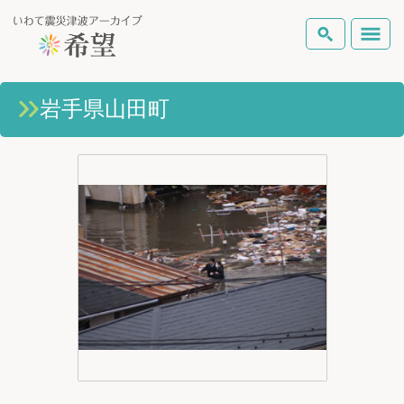
いわて震災津波アーカイブとは
岩手県山田町
検索
岩手県の被害状況
テーマから探す
地図から探す
詳細検索
復興の軌跡
ピックアップコンテンツ
Foreign Laguage