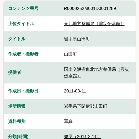
コンテンツ番号
R0000252M001D0001289
上位タイトル
東北地方整備局（震災伝承館）
タイトル
岩手県山田町
作成者・撮影者
山田町
国土交通省東北地方整備局（震災
提供者
伝承館）
作成日・撮影日
2011-03-11
場所情報
岩手県下閉伊郡山田町
資料種別
写真
分類(時間)
発災（2011.3.11）