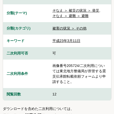
そなえ ＞ 被災の状況 ＞ 発災
,
分類(テーマ)
そなえ ＞ 避難 ＞ 避難
分類(カテゴリ)
被害の状況 ＞ その他
キーワード
平成23年3月11日
二次利用可否
可
画像番号205724/二次利用につい
ては東北地方整備局が所管する震
二次利用条件
災伝承館転載依頼フォームより申
請すること。
閲覧回数
12
ダウンロードを含めた二次利用については、