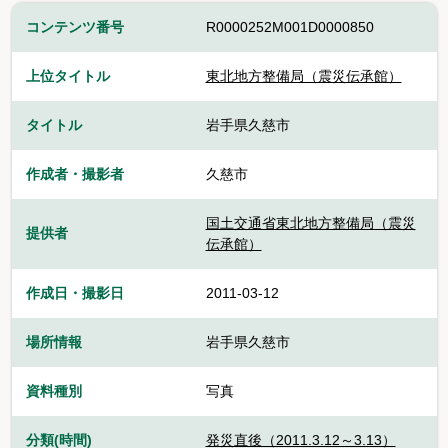
コンテンツ番号
R0000252M001D0000850
上位タイトル
東北地方整備局（震災伝承館）
タイトル
岩手県久慈市
作成者・撮影者
久慈市
国土交通省東北地方整備局（震災
提供者
伝承館）
作成日・撮影日
2011-03-12
場所情報
岩手県久慈市
資料種別
写真
分類(時間)
発災直後（2011.3.12～3.13）