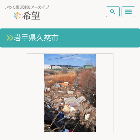
いわて震災津波アーカイブとは
岩手県久慈市
検索
岩手県の被害状況
テーマから探す
地図から探す
詳細検索
復興の軌跡
ピックアップコンテンツ
Foreign Laguage