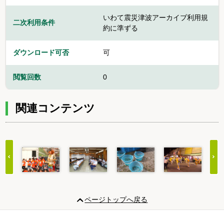
いわて震災津波アーカイブ利用規
二次利用条件
約に準ずる
ダウンロード可否
可
閲覧回数
0
関連コンテンツ
Item
1
ページトップへ戻る
of
20