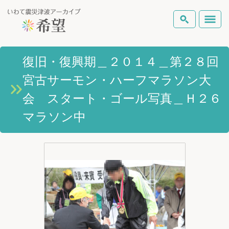
いわて震災津波アーカイブとは
復旧・復興期＿２０１４＿第２８回
検索
宮古サーモン・ハーフマラソン大
岩手県の被害状況
テーマから探す
地図から探す
詳細検索
会 スタート・ゴール写真＿Ｈ２６
復興の軌跡
マラソン中
ピックアップコンテンツ
Foreign Laguage