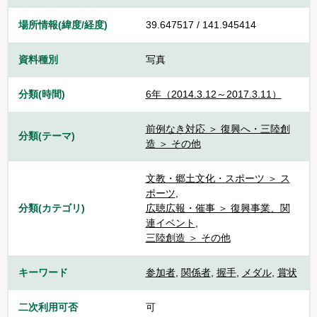
場所情報(緯度/経度)
39.647517 / 141.945414
資料種別
写真
分類(時間)
6年（2014.3.12～2017.3.11）
前例なき対応 ＞ 復興へ・三陸創
分類(テーマ)
造 ＞ その他
文教・郷土文化・スポーツ ＞ ス
ポーツ
,
分類(カテゴリ)
広聴広報・催事 ＞ 復興事業、関
連イベント
,
三陸創造 ＞ その他
キーワード
参加者
,
関係者
,
握手
,
メダル
,
賞状
二次利用可否
可