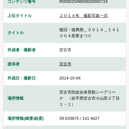
コンテンツ番号
R0000250M006D0000724
上位タイトル
２０１４年 撮影写真一式
復旧・復興期＿２０１４＿１４１
タイトル
００４産業まつり
作成者・撮影者
宮古市
提供者
宮古市
作成日・撮影日
2014-10-04
宮古市民総合体育館シーアリー
場所情報
ナ （岩手県宮古市小山田２丁目
１－１）
場所情報(緯度/経度)
39.633875 / 141.9427