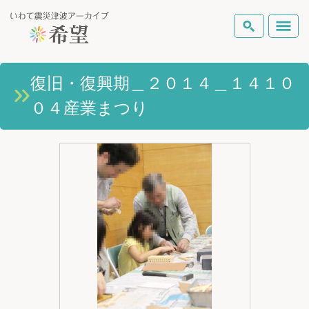
いわて震災津波アーカイブとは
復旧・復興期＿２０１４＿１４１０
検索
０４産業まつり
岩手県の被害状況
テーマから探す
地図から探す
詳細検索
復興の軌跡
ピックアップコンテンツ
Foreign Laguage