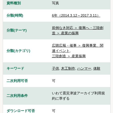
資料種別
写真
分類(時間)
6年（2014.3.12～2017.3.11）
前例なき対応 ＞ 復興へ・三陸創
分類(テーマ)
造 ＞ 産業の振興
広聴広報・催事 ＞ 復興事業、関
分類(カテゴリ)
連イベント
,
三陸創造 ＞ 産業振興
キーワード
子供
,
木工制作
,
ハンマー
,
体験
二次利用可否
可
いわて震災津波アーカイブ利用規
二次利用条件
約に準ずる
ダウンロード可否
可