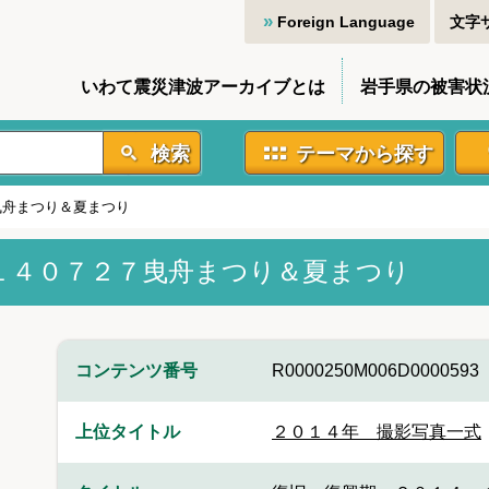
Foreign Language
文字
いわて震災津波アーカイブとは
岩手県の被害状
検索
テーマから探す
曳舟まつり＆夏まつり
１４０７２７曳舟まつり＆夏まつり
コンテンツ番号
R0000250M006D0000593
上位タイトル
２０１４年 撮影写真一式