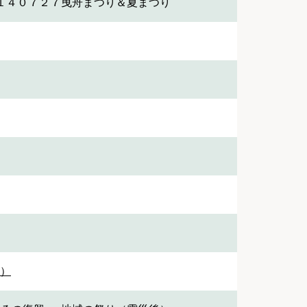
１４０７２７曳舟まつり＆夏まつり
1）