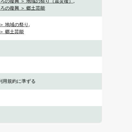
ころの復興 ＞ 地域の祭り（震災後）
,
ろの復興 ＞ 郷土芸能
＞ 地域の祭り
,
＞ 郷土芸能
利用規約に準ずる