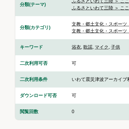
ふるさといわて三陸 ＞ こ
分類(テーマ)
ふるさといわて三陸 ＞ ここ
文教・郷土文化・スポーツ 
分類(カテゴリ)
文教・郷土文化・スポーツ 
キーワード
浴衣
,
歌謡
,
マイク
,
子供
二次利用可否
可
二次利用条件
いわて震災津波アーカイブ
ダウンロード可否
可
閲覧回数
0