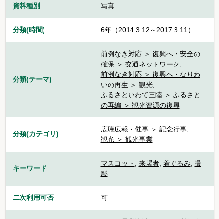
資料種別
写真
分類(時間)
6年（2014.3.12～2017.3.11）
前例なき対応 ＞ 復興へ・安全の
確保 ＞ 交通ネットワーク
,
前例なき対応 ＞ 復興へ・なりわ
分類(テーマ)
いの再生 ＞ 観光
,
ふるさといわて三陸 ＞ ふるさと
の再編 ＞ 観光資源の復興
広聴広報・催事 ＞ 記念行事
,
分類(カテゴリ)
観光 ＞ 観光事業
マスコット
,
来場者
,
着ぐるみ
,
撮
キーワード
影
二次利用可否
可