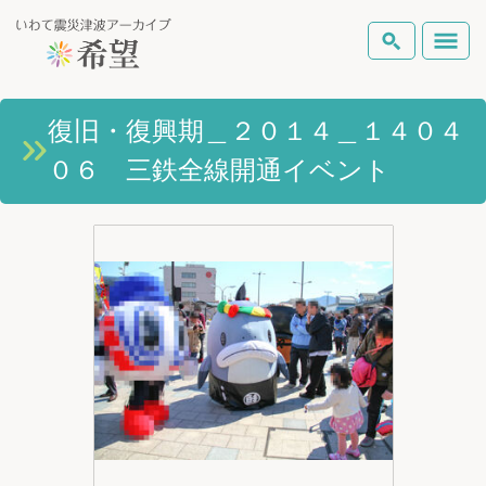
いわて震災津波アーカイブとは
復旧・復興期＿２０１４＿１４０４
検索
０６ 三鉄全線開通イベント
岩手県の被害状況
テーマから探す
地図から探す
詳細検索
復興の軌跡
ピックアップコンテンツ
Foreign Laguage