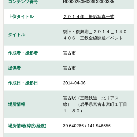
コンテンツ番号
R0000250M006D0000385
上位タイトル
２０１４年 撮影写真一式
復旧・復興期＿２０１４＿１４０
タイトル
４０６ 三鉄全線開通イベント
作成者・撮影者
宮古市
提供者
宮古市
作成日・撮影日
2014-04-06
宮古駅（三陸鉄道 北リアス
場所情報
線） （岩手県宮古市宮町１丁目
１－８０）
場所情報(緯度/経度)
39.640286 / 141.946556