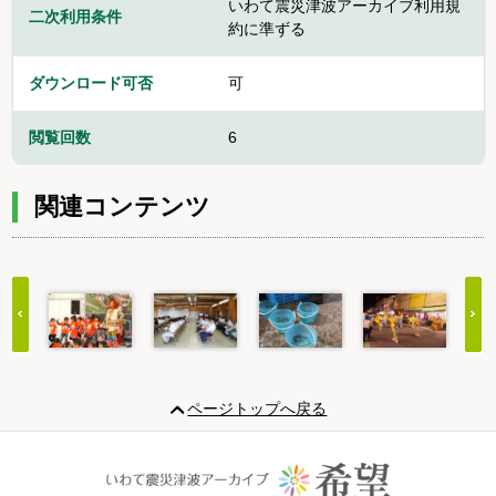
いわて震災津波アーカイブ利用規
二次利用条件
約に準ずる
ダウンロード可否
可
閲覧回数
6
関連コンテンツ
Item
1
ページトップへ戻る
of
20