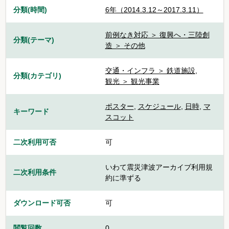
分類(時間)
6年（2014.3.12～2017.3.11）
前例なき対応 ＞ 復興へ・三陸創
分類(テーマ)
造 ＞ その他
交通・インフラ ＞ 鉄道施設
,
分類(カテゴリ)
観光 ＞ 観光事業
ポスター
,
スケジュール
,
日時
,
マ
キーワード
スコット
二次利用可否
可
いわて震災津波アーカイブ利用規
二次利用条件
約に準ずる
ダウンロード可否
可
閲覧回数
0