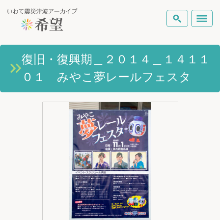
いわて震災津波アーカイブとは
復旧・復興期＿２０１４＿１４１１
検索
０１ みやこ夢レールフェスタ
岩手県の被害状況
テーマから探す
地図から探す
詳細検索
復興の軌跡
ピックアップコンテンツ
Foreign Laguage