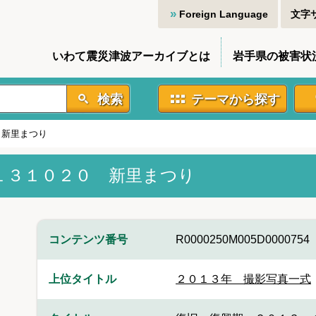
Foreign Language
文字
いわて震災津波アーカイブとは
岩手県の被害状
検索
テーマから探す
 新里まつり
１３１０２０ 新里まつり
コンテンツ番号
R0000250M005D0000754
上位タイトル
２０１３年 撮影写真一式