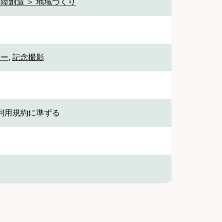
陸創造 ＞ 地域づくり
ロー
,
記念撮影
利用規約に準ずる