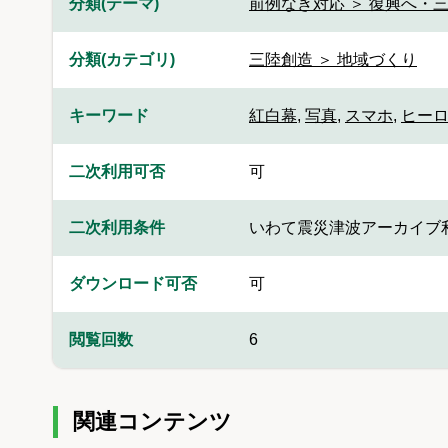
分類(テーマ)
前例なき対応 ＞ 復興へ・三
分類(カテゴリ)
三陸創造 ＞ 地域づくり
キーワード
紅白幕
,
写真
,
スマホ
,
ヒー
二次利用可否
可
二次利用条件
いわて震災津波アーカイブ
ダウンロード可否
可
閲覧回数
6
関連コンテンツ