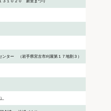
１３１０２０ 新里まつり
センター （岩手県宮古市刈屋第１７地割３）
1）