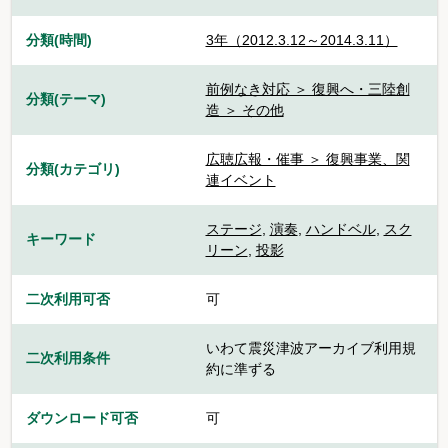
分類(時間)
3年（2012.3.12～2014.3.11）
前例なき対応 ＞ 復興へ・三陸創
分類(テーマ)
造 ＞ その他
広聴広報・催事 ＞ 復興事業、関
分類(カテゴリ)
連イベント
ステージ
,
演奏
,
ハンドベル
,
スク
キーワード
リーン
,
投影
二次利用可否
可
いわて震災津波アーカイブ利用規
二次利用条件
約に準ずる
ダウンロード可否
可