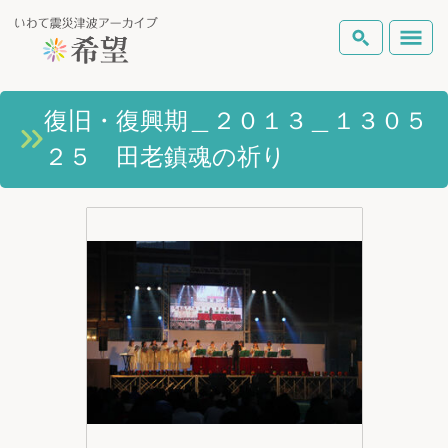
いわて震災津波アーカイブとは
復旧・復興期＿２０１３＿１３０５
検索
２５ 田老鎮魂の祈り
岩手県の被害状況
テーマから探す
地図から探す
詳細検索
復興の軌跡
ピックアップコンテンツ
Foreign Laguage