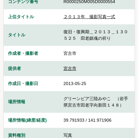
コンテンツ番号
R0000250M005D0000554
上位タイトル
２０１３年 撮影写真一式
復旧・復興期＿２０１３＿１３０
タイトル
５２５ 田老鎮魂の祈り
作成者・撮影者
宮古市
提供者
宮古市
作成日・撮影日
2013-05-25
グリーンピア三陸みやこ （岩手
場所情報
県宮古市田老字向新田１４８）
場所情報(緯度/経度)
39.791933 / 141.971906
資料種別
写真